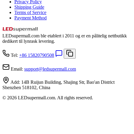
Privacy Policy
Shipping Guide
Terms of Service
Payment Method
LEDsupermall.com ble etablert i 2011 og er en pålitelig nettbutikk
dedikert til lynrask levering.
Tel:
+86 15820790508
Email:
support
@
ledsupermall.com
Add:
14B Ruijun Building, Shajing Str, Bao'an District
Shenzhen 518102, China
© 2026 LEDsupermall.com. All rights reserved.