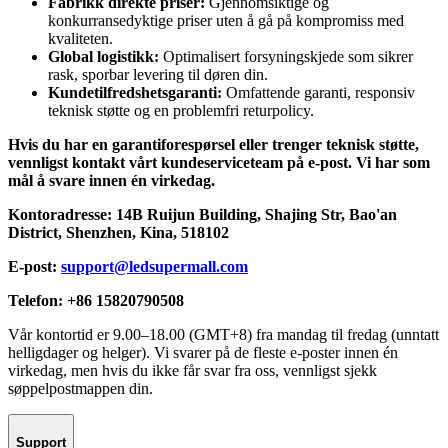
Fabrikk direkte priser:
Gjennomsiktige og
konkurransedyktige priser uten å gå på kompromiss med
kvaliteten.
Global logistikk:
Optimalisert forsyningskjede som sikrer
rask, sporbar levering til døren din.
Kundetilfredshetsgaranti:
Omfattende garanti, responsiv
teknisk støtte og en problemfri returpolicy.
Hvis du har en garantiforespørsel eller trenger teknisk støtte,
vennligst kontakt vårt kundeserviceteam på e-post. Vi har som
mål å svare innen én virkedag.
Kontoradresse: 14B Ruijun Building, Shajing Str, Bao'an
District, Shenzhen, Kina, 518102
E-post:
support@ledsupermall.com
Telefon: +86 15820790508
Vår kontortid er 9.00–18.00 (GMT+8) fra mandag til fredag (unntatt
helligdager og helger). Vi svarer på de fleste e-poster innen én
virkedag, men hvis du ikke får svar fra oss, vennligst sjekk
søppelpostmappen din.
Support