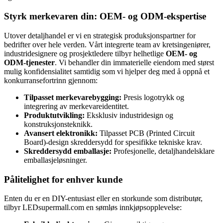
Styrk merkevaren din: OEM- og ODM-ekspertise
Utover detaljhandel er vi en strategisk produksjonspartner for
bedrifter over hele verden. Vårt integrerte team av kretsingeniører,
industridesignere og prosjektledere tilbyr helhetlige
OEM- og
ODM-tjenester
. Vi behandler din immaterielle eiendom med størst
mulig konfidensialitet samtidig som vi hjelper deg med å oppnå et
konkurransefortrinn gjennom:
Tilpasset merkevarebygging:
Presis logotrykk og
integrering av merkevareidentitet.
Produktutvikling:
Eksklusiv industridesign og
konstruksjonsteknikk.
Avansert elektronikk:
Tilpasset PCB (Printed Circuit
Board)-design skreddersydd for spesifikke tekniske krav.
Skreddersydd emballasje:
Profesjonelle, detaljhandelsklare
emballasjeløsninger.
Pålitelighet for enhver kunde
Enten du er en DIY-entusiast eller en storkunde som distributør,
tilbyr LEDsupermall.com en sømløs innkjøpsopplevelse: