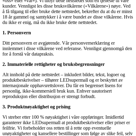
«oss» eller «vår»). Vi tilbyr dette nettstedet som en tjeneste til våre
kunder. Vennligst les disse bruksvilkårene («Vilkårene») nøye. Ved
å få tilgang til eller bruke dette nettstedet, bekrefter du at du er minst
18 år gammel og samtykker i å være bundet av disse vilkårene. Hvis
du ikke er enig, må du ikke bruke dette nettstedet.
1. Personvern
Ditt personvern er avgjørende. Vår personvernerklæring er
innlemmet i disse vilkårene ved referanse. Vennligst gjennomgå den
for å forstå vår datapraksis.
2. Immaterielle rettigheter og bruksbegrensninger
Alt innhold på dette nettstedet – inkludert bilder, tekst, logoer og
produktbeskrivelser – tilhører LEDsupermall og er beskyttet av
internasjonale opphavsrettslover. Du får en begrenset lisens for
personlig, ikke-kommersiell bruk kun. Enhver uautorisert
reproduksjon eller distribusjon er strengt forbudt.
3. Produktnøyaktighet og prising
Vi streber etter 100 % nøyaktighet i våre oppføringer. Imidlertid
garanterer ikke LEDsupermall at produktbeskrivelser eller priser er
feilfrie. Vi forbeholder oss retten til å rette opp eventuelle
unøyaktigheter og kansellere bestillinger som følge av slike feil, selv