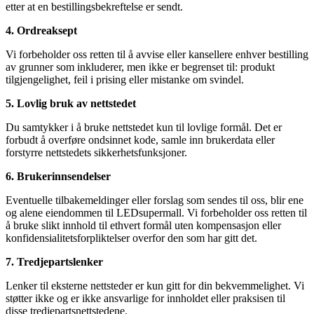
etter at en bestillingsbekreftelse er sendt.
4. Ordreaksept
Vi forbeholder oss retten til å avvise eller kansellere enhver bestilling
av grunner som inkluderer, men ikke er begrenset til: produkt
tilgjengelighet, feil i prising eller mistanke om svindel.
5. Lovlig bruk av nettstedet
Du samtykker i å bruke nettstedet kun til lovlige formål. Det er
forbudt å overføre ondsinnet kode, samle inn brukerdata eller
forstyrre nettstedets sikkerhetsfunksjoner.
6. Brukerinnsendelser
Eventuelle tilbakemeldinger eller forslag som sendes til oss, blir ene
og alene eiendommen til LEDsupermall. Vi forbeholder oss retten til
å bruke slikt innhold til ethvert formål uten kompensasjon eller
konfidensialitetsforpliktelser overfor den som har gitt det.
7. Tredjepartslenker
Lenker til eksterne nettsteder er kun gitt for din bekvemmelighet. Vi
støtter ikke og er ikke ansvarlige for innholdet eller praksisen til
disse tredjepartsnettstedene.