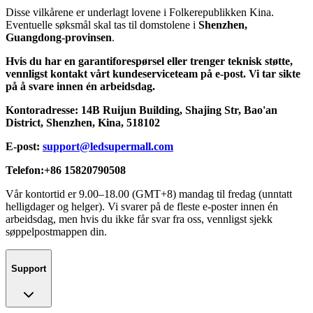
Disse vilkårene er underlagt lovene i Folkerepublikken Kina.
Eventuelle søksmål skal tas til domstolene i
Shenzhen,
Guangdong-provinsen
.
Hvis du har en garantiforespørsel eller trenger teknisk støtte,
vennligst kontakt vårt kundeserviceteam på e-post. Vi tar sikte
på å svare innen én arbeidsdag.
Kontoradresse: 14B Ruijun Building, Shajing Str, Bao'an
District, Shenzhen, Kina, 518102
E-post:
support@ledsupermall.com
Telefon:+86 15820790508
Vår kontortid er 9.00–18.00 (GMT+8) mandag til fredag (unntatt
helligdager og helger). Vi svarer på de fleste e-poster innen én
arbeidsdag, men hvis du ikke får svar fra oss, vennligst sjekk
søppelpostmappen din.
Support