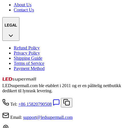
About Us
Contact Us
LEGAL
Refund Policy
Privacy Policy
Shipping Guide
Terms of Service
Payment Method
LEDsupermall.com ble etablert i 2011 og er en pålitelig nettbutikk
dedikert til lynrask levering.
Tel:
+86 15820790508
Email:
support
@
ledsupermall.com