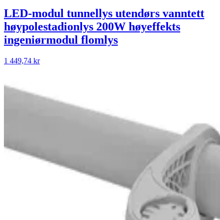
LED-modul tunnellys utendørs vanntett
høypolestadionlys 200W høyeffekts
ingeniørmodul flomlys
1 449,74 kr