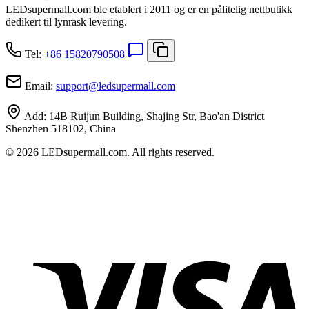
LEDsupermall.com ble etablert i 2011 og er en pålitelig nettbutikk
dedikert til lynrask levering.
Tel:
+86 15820790508
Email:
support
@
ledsupermall.com
Add:
14B Ruijun Building, Shajing Str, Bao'an District
Shenzhen 518102, China
© 2026 LEDsupermall.com. All rights reserved.