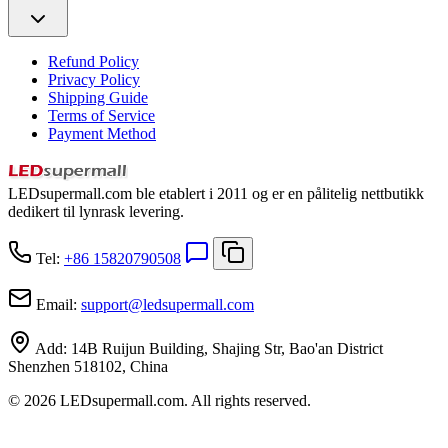
Refund Policy
Privacy Policy
Shipping Guide
Terms of Service
Payment Method
LEDsupermall.com ble etablert i 2011 og er en pålitelig nettbutikk
dedikert til lynrask levering.
Tel:
+86 15820790508
Email:
support
@
ledsupermall.com
Add:
14B Ruijun Building, Shajing Str, Bao'an District
Shenzhen 518102, China
© 2026 LEDsupermall.com. All rights reserved.