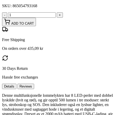
SKU:
865054793168
-
+
ADD TO CART
Free Shipping
On orders over 435,09 kr
30 Days Return
Hassle free exchanges
Details
Reviews
Denne multifunksjonelle lommelykten har 8 LED-perler med dobbel
lyskilde (hvit og rød), og gir opptil 500 lumen i tre moduser: sterkt
lys, stroboskop og SOS. Den inkluderer også en lysbue lighter, en
vindusknuser med sagtagget hode i legering, og et digitalt
strømdisplay. Drevet av et 2000 mAh batteri med USB-C-lading, gir