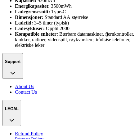
Kapasitet:
920mAh
Energikapasitet:
3500mWh
Ladegrensesnitt:
Type-C
Dimensjoner:
Standard AA-størrelse
Ladetid:
3–5 timer (typisk)
Ladesykluser:
Opptil 2000
Kompatible enheter:
Bærbare datamaskiner, fjernkontroller,
klokker, radioer, videospill, røykvarslere, trådløse telefoner,
elektriske leker
Support
About Us
Contact Us
LEGAL
Refund Policy