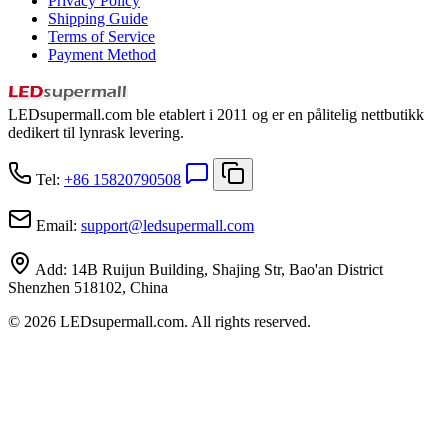
Privacy Policy
Shipping Guide
Terms of Service
Payment Method
LEDsupermall.com ble etablert i 2011 og er en pålitelig nettbutikk
dedikert til lynrask levering.
Tel:
+86 15820790508
Email:
support
@
ledsupermall.com
Add:
14B Ruijun Building, Shajing Str, Bao'an District
Shenzhen 518102, China
© 2026 LEDsupermall.com. All rights reserved.