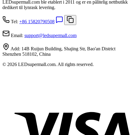
LEDsupermall.com ble etablert i 2011 og er en pålitelig nettbutikk
dedikert til lynrask levering.
Tel:
+86 15820790508
Email:
support
@
ledsupermall.com
Add:
14B Ruijun Building, Shajing Str, Bao'an District
Shenzhen 518102, China
© 2026 LEDsupermall.com. All rights reserved.