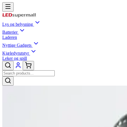
Lys og belysning
Batterier
Laderen
Nyttige Gadgets
Kjæledyrutstyr
Leker og spill